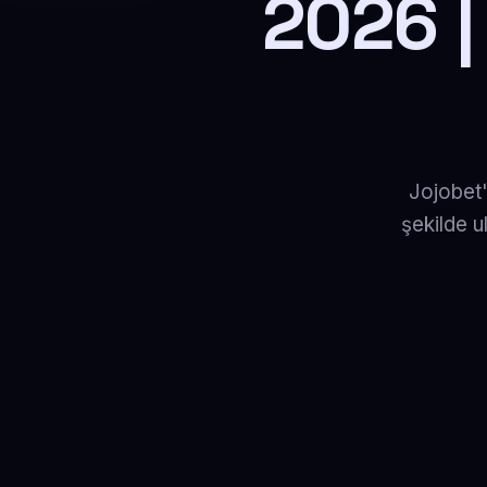
2026 |
Jojobet'i
şekilde u