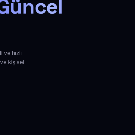
Güncel
 ve hızlı
ve kişisel