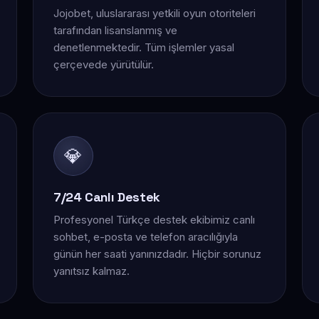
Jojobet, uluslararası yetkili oyun otoriteleri
tarafından lisanslanmış ve
denetlenmektedir. Tüm işlemler yasal
çerçevede yürütülür.
💎
7/24 Canlı Destek
Profesyonel Türkçe destek ekibimiz canlı
sohbet, e-posta ve telefon aracılığıyla
günün her saati yanınızdadır. Hiçbir sorunuz
yanıtsız kalmaz.