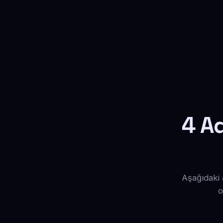
4 A
Aşağıdaki 
o