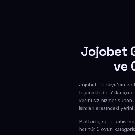
Jojobet G
ve 
Jojobet, Türkiye'nin en k
taşımaktadır. Yıllar için
kesintisiz hizmet sunan
isimleri arasındaki yerini
Platform, spor bahisleri
her türlü oyun kategoris