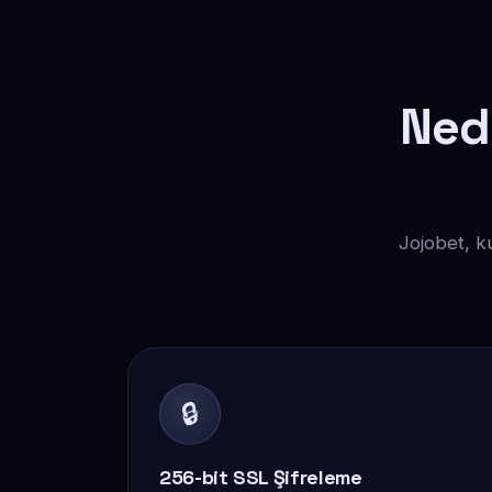
Ned
Jojobet, ku
🔒
256-bit SSL Şifreleme