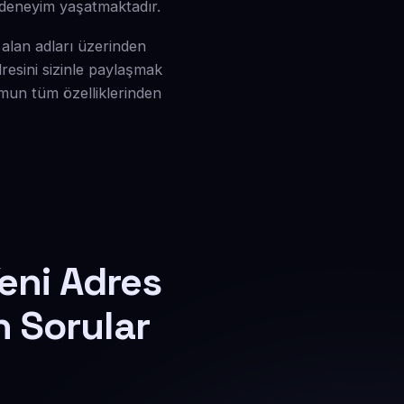
e deneyim yaşatmaktadır.
 alan adları üzerinden
resini sizinle paylaşmak
mun tüm özelliklerinden
Yeni Adres
n Sorular