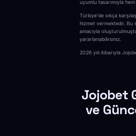
uyumlu tasarımıyla hem m
Türkiye'de sıkça karşıla
hizmet vermektedir. Bu s
amacıyla oluşturulmuştu
yararlanabilirsiniz.
2026 yılı itibarıyla Jojob
Jojobet G
ve Günce