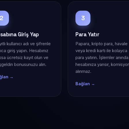
2
3
sabına Giriş Yap
Para Yatır
ıtlı kullanıcı adı ve şifrenle
Papara, kripto para, havale
lıca giriş yapın. Hesabınız
veya kredi kartı ile kolayca
sa ücretsiz kayıt olun ve
para yatırın. İşlemler anında
geldin bonusunuzu alın.
hesabınıza yansır, komisyo
alınmaz.
ğlan →
Bağlan →