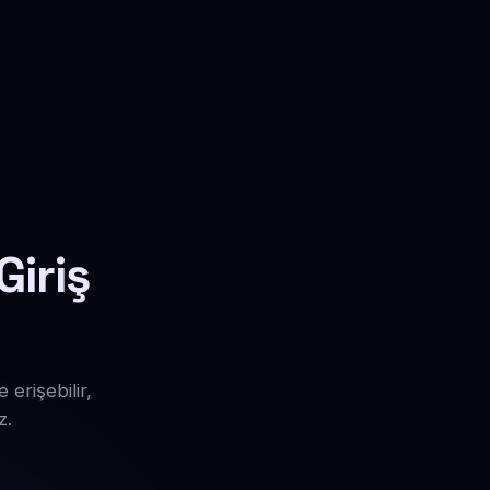
iriş
erişebilir,
z.