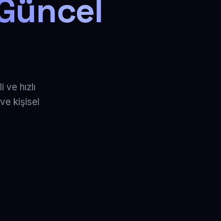
Güncel
 ve hızlı
ve kişisel