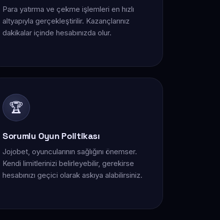
Para yatırma ve çekme işlemleri en hızlı
altyapıyla gerçekleştirilir. Kazançlarınız
dakikalar içinde hesabınızda olur.
🏆
Sorumlu Oyun Politikası
Jojobet, oyuncularının sağlığını önemser.
Kendi limitlerinizi belirleyebilir, gerekirse
hesabınızı geçici olarak askıya alabilirsiniz.