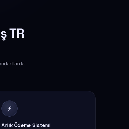
ş TR
tandartlarda
⚡
Anlık Ödeme Sistemi