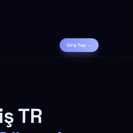
Giriş Yap →
iş TR