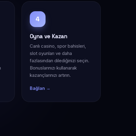
4
Oyna ve Kazan
Canlı casino, spor bahisleri,
slot oyunları ve daha
fazlasından dilediğinizi seçin.
n
Bonuslarınızı kullanarak
kazançlarınızı artırın.
Bağlan →