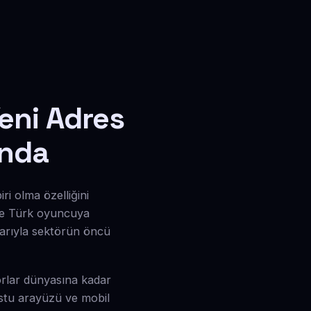
Yeni Adres
ında
ri olma özelliğini
erce Türk oyuncuya
larıyla sektörün öncü
orlar dünyasına kadar
ostu arayüzü ve mobil