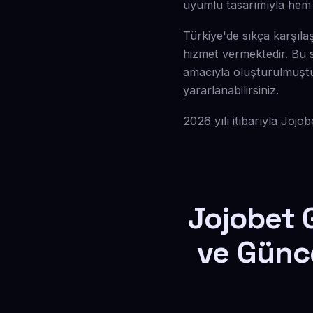
uyumlu tasarımıyla hem m
Türkiye'de sıkça karşıla
hizmet vermektedir. Bu s
amacıyla oluşturulmuştu
yararlanabilirsiniz.
2026 yılı itibarıyla Jojob
Jojobet G
ve Günce