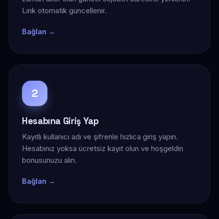
Link otomatik güncellenir.
Bağlan →
2
Hesabına Giriş Yap
Kayıtlı kullanıcı adı ve şifrenle hızlıca giriş yapın.
Hesabınız yoksa ücretsiz kayıt olun ve hoşgeldin
bonusunuzu alın.
Bağlan →