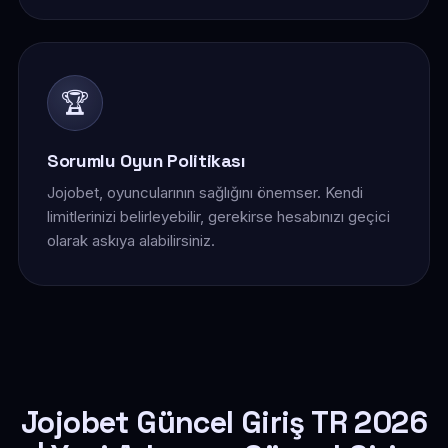
🏆
Sorumlu Oyun Politikası
Jojobet, oyuncularının sağlığını önemser. Kendi
limitlerinizi belirleyebilir, gerekirse hesabınızı geçici
olarak askıya alabilirsiniz.
Jojobet Güncel Giriş TR 2026