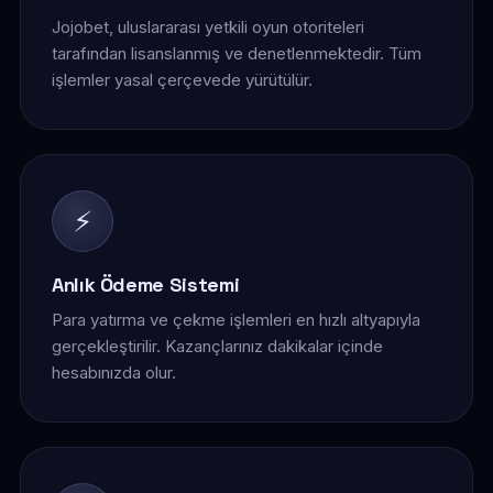
Jojobet, uluslararası yetkili oyun otoriteleri
tarafından lisanslanmış ve denetlenmektedir. Tüm
işlemler yasal çerçevede yürütülür.
⚡
Anlık Ödeme Sistemi
Para yatırma ve çekme işlemleri en hızlı altyapıyla
gerçekleştirilir. Kazançlarınız dakikalar içinde
hesabınızda olur.