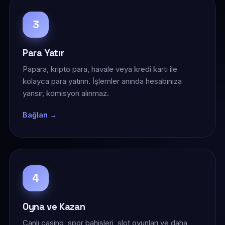
3
Para Yatır
Papara, kripto para, havale veya kredi kartı ile
kolayca para yatırın. İşlemler anında hesabınıza
yansır, komisyon alınmaz.
Bağlan →
4
Oyna ve Kazan
Canlı casino, spor bahisleri, slot oyunları ve daha