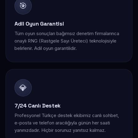
🎯
Adil Oyun Garantisi
Tüm oyun sonuçları bağımsız denetim firmalarınca
onaylı RNG (Rastgele Sayı Üreteci) teknolojisiyle
belirlenir. Adil oyun garantilidir.
💎
7/24 Canlı Destek
Profesyonel Türkçe destek ekibimiz canlı sohbet,
e-posta ve telefon aracılığıyla günün her saati
yanınızdadır. Hiçbir sorunuz yanıtsız kalmaz.