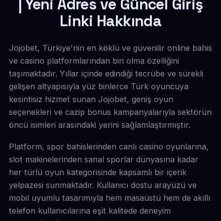
| Yeni Adres ve Güncel Giriş
Linki Hakkında
Jojobet, Türkiye'nin en köklü ve güvenilir online bahis
ve casino platformlarından biri olma özelliğini
taşımaktadır. Yıllar içinde edindiği tecrübe ve sürekli
gelişen altyapısıyla yüz binlerce Türk oyuncuya
kesintisiz hizmet sunan Jojobet, geniş oyun
seçenekleri ve cazip bonus kampanyalarıyla sektörün
öncü isimleri arasındaki yerini sağlamlaştırmıştır.
Platform, spor bahislerinden canlı casino oyunlarına,
slot makinelerinden sanal sporlar dünyasına kadar
her türlü oyun kategorisinde kapsamlı bir içerik
yelpazesi sunmaktadır. Kullanıcı dostu arayüzü ve
mobil uyumlu tasarımıyla hem masaüstü hem de akıllı
telefon kullanıcılarına eşit kalitede deneyim