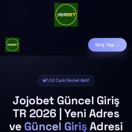
Giriş Yap →
7/24 Canlı Destek Aktif
Jojobet Güncel Giriş
TR 2026 | Yeni Adres
ve
Güncel Giriş
Adresi