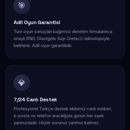
🎯
Adil Oyun Garantisi
Tüm oyun sonuçları bağımsız denetim firmalarınca
onaylı RNG (Rastgele Sayı Üreteci) teknolojisiyle
belirlenir. Adil oyun garantilidir.
💎
7/24 Canlı Destek
Profesyonel Türkçe destek ekibimiz canlı sohbet,
e-posta ve telefon aracılığıyla günün her saati
yanınızdadır. Hiçbir sorunuz yanıtsız kalmaz.