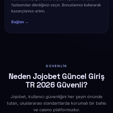
fazlasından dilediğinizi seçin. Bonuslarınızı kullanarak
kazançlarınızı artırın.
Bağlan →
GÜVENLIK
Neden Jojobet Güncel Giriş
TR 2026 Güvenli?
Jojobet, kullanıcı güvenliğini her şeyin önünde
tutan, uluslararası standartlarda korumalı bir bahis
ve casino platformudur.