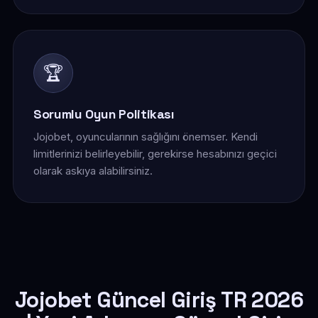
🏆
Sorumlu Oyun Politikası
Jojobet, oyuncularının sağlığını önemser. Kendi
limitlerinizi belirleyebilir, gerekirse hesabınızı geçici
olarak askıya alabilirsiniz.
Jojobet Güncel Giriş TR 2026