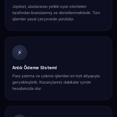
Jojobet, uluslararası yetkili oyun otoriteleri
tarafından lisanslanmış ve denetlenmektedir. Tüm
işlemler yasal çerçevede yürütülür.
⚡
Anlık Ödeme Sistemi
Para yatırma ve çekme işlemleri en hızlı altyapıyla
gerçekleştirilir. Kazançlarınız dakikalar içinde
hesabınızda olur.