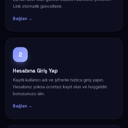
Link otomatik güncellenir.
Bağlan →
2
Hesabına Giriş Yap
Kayıtlı kullanıcı adı ve şifrenle hızlıca giriş yapın.
Hesabınız yoksa ücretsiz kayıt olun ve hoşgeldin
bonusunuzu alın.
Bağlan →