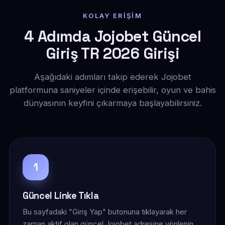
KOLAY ERIŞIM
4 Adımda Jojobet Güncel
Giriş TR 2026 Girişi
Aşağıdaki adımları takip ederek Jojobet
platformuna saniyeler içinde erişebilir, oyun ve bahis
dünyasının keyfini çıkarmaya başlayabilirsiniz.
1
Güncel Linke Tıkla
Bu sayfadaki "Giriş Yap" butonuna tıklayarak her
zaman aktif olan güncel Jojobet adresine yönlenin.