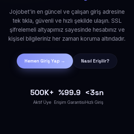
Jojobet'in en güncel ve çalışan giriş adresine
tek tıkla, güvenli ve hızlı şekilde ulaşın. SSL
şifrelemeli altyapımız sayesinde hesabınız ve
kişisel bilgileriniz her zaman koruma altındadır.
Hemen Giriş Yap →
Nasıl Erişilir?
500K+
%99.9
<3sn
Aktif Üye
Erişim Garantisi
Hızlı Giriş