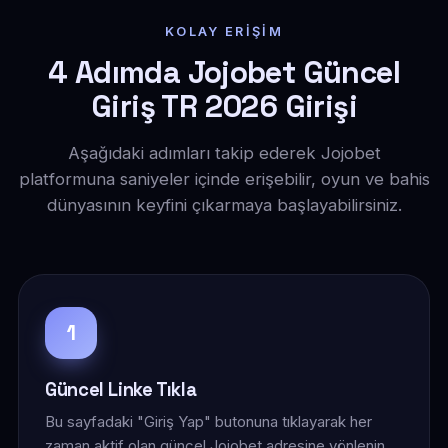
KOLAY ERIŞIM
4 Adımda Jojobet Güncel
Giriş TR 2026 Girişi
Aşağıdaki adımları takip ederek Jojobet
platformuna saniyeler içinde erişebilir, oyun ve bahis
dünyasının keyfini çıkarmaya başlayabilirsiniz.
1
Güncel Linke Tıkla
Bu sayfadaki "Giriş Yap" butonuna tıklayarak her
zaman aktif olan güncel Jojobet adresine yönlenin.