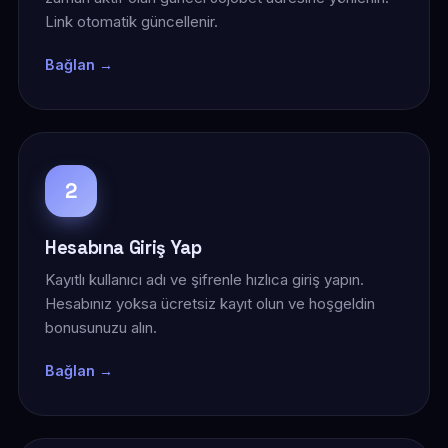
Link otomatik güncellenir.
Bağlan →
2
Hesabına Giriş Yap
Kayıtlı kullanıcı adı ve şifrenle hızlıca giriş yapın.
Hesabınız yoksa ücretsiz kayıt olun ve hoşgeldin
bonusunuzu alın.
Bağlan →