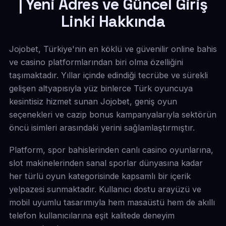
| Yeni Adres ve Güncel Giriş
Linki Hakkında
Jojobet, Türkiye'nin en köklü ve güvenilir online bahis
ve casino platformlarından biri olma özelliğini
taşımaktadır. Yıllar içinde edindiği tecrübe ve sürekli
gelişen altyapısıyla yüz binlerce Türk oyuncuya
kesintisiz hizmet sunan Jojobet, geniş oyun
seçenekleri ve cazip bonus kampanyalarıyla sektörün
öncü isimleri arasındaki yerini sağlamlaştırmıştır.
Platform, spor bahislerinden canlı casino oyunlarına,
slot makinelerinden sanal sporlar dünyasına kadar
her türlü oyun kategorisinde kapsamlı bir içerik
yelpazesi sunmaktadır. Kullanıcı dostu arayüzü ve
mobil uyumlu tasarımıyla hem masaüstü hem de akıllı
telefon kullanıcılarına eşit kalitede deneyim