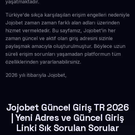
yaşatmaktadır.
Türkiye'de sıkça karşılaşılan erişim engelleri nedeniyle
Jojobet zaman zaman farklı alan adları üzerinden
hizmet vermektedir. Bu sayfamız, Jojobet'in her
zaman güncel ve aktif olan giriş adresini sizinle
paylaşmak amacıyla oluşturulmuştur. Böylece uzun
süreli erişim sorunları yaşamadan platformun tüm
özelliklerinden yararlanabilirsiniz.
2026 yılı itibarıyla Jojobet,
Jojobet Güncel Giriş TR 2026
| Yeni Adres ve Güncel Giriş
Linki Sık Sorulan Sorular