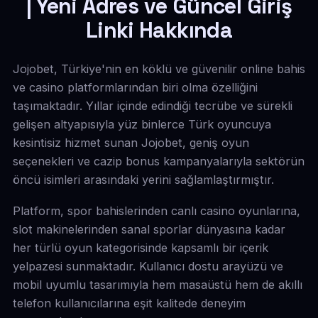
| Yeni Adres ve Güncel Giriş
Linki Hakkında
Jojobet, Türkiye'nin en köklü ve güvenilir online bahis
ve casino platformlarından biri olma özelliğini
taşımaktadır. Yıllar içinde edindiği tecrübe ve sürekli
gelişen altyapısıyla yüz binlerce Türk oyuncuya
kesintisiz hizmet sunan Jojobet, geniş oyun
seçenekleri ve cazip bonus kampanyalarıyla sektörün
öncü isimleri arasındaki yerini sağlamlaştırmıştır.
Platform, spor bahislerinden canlı casino oyunlarına,
slot makinelerinden sanal sporlar dünyasına kadar
her türlü oyun kategorisinde kapsamlı bir içerik
yelpazesi sunmaktadır. Kullanıcı dostu arayüzü ve
mobil uyumlu tasarımıyla hem masaüstü hem de akıllı
telefon kullanıcılarına eşit kalitede deneyim