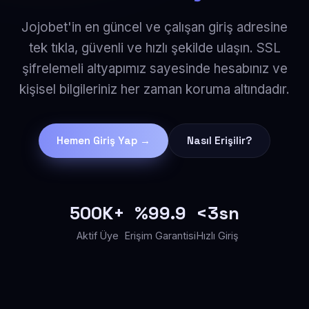
Jojobet'in en güncel ve çalışan giriş adresine
tek tıkla, güvenli ve hızlı şekilde ulaşın. SSL
şifrelemeli altyapımız sayesinde hesabınız ve
kişisel bilgileriniz her zaman koruma altındadır.
Hemen Giriş Yap →
Nasıl Erişilir?
500K+
%99.9
<3sn
Aktif Üye
Erişim Garantisi
Hızlı Giriş